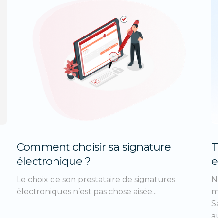
Comment choisir sa signature
T
électronique ?
e
Le choix de son prestataire de signatures
N
électroniques n’est pas chose aisée...
m
S
au