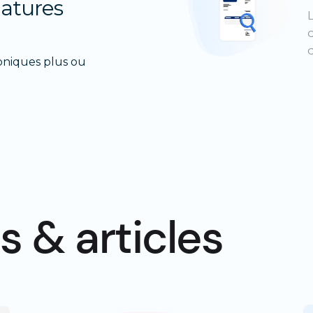
natures
roniques plus ou
s & articles